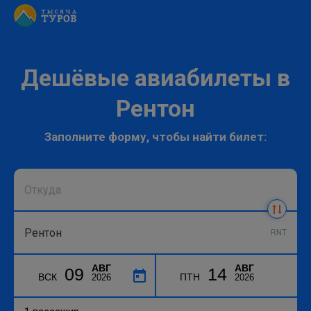
Дешёвые авиабилеты в
Рентон
Заполните форму, чтобы найти билет:
RNT
АВГ
АВГ
09
14
ВСК
ПТН
2026
2026